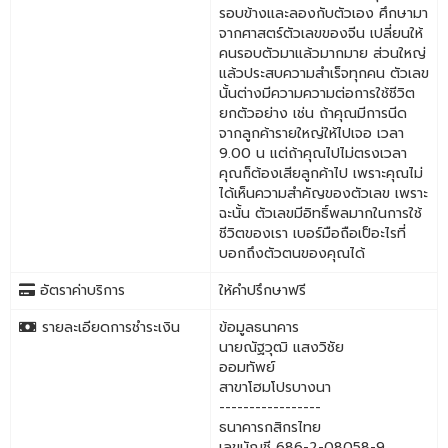
รอบข้างและลองกับตัวเอง ศึกษามา
จากศาสตร์ตัวเลขของจีน เปลี่ยนให้
คนรอบตัวมาแล้วมากมาย ส่วนใหญ่
แล้วประสบความสำเร็จทุกคน ตัวเลข
นั้นต่างมีความความต่อการใช้ชีวิต
ยกตัวอย่าง เช่น ถ้าคุณมีการนีด
จากลูกค้ารายใหญ่ให้ไปเจอ เวลา
9.00 น แต่ถ้าคุณไปไม่ตรงเวลา
คุณก็ต้องเสียลูกค้าไป เพราะคุณไม่
ได้เห็นความสำคัญของตัวเลข เพราะ
ฉะนั้น ตัวเลขมีอิทธิ์พลมากในการใช้
ชีวิตของเรา เบอร์มือถือเป็อะไรที่
บอกถึงตัวตนของคุณได้
อัตราค่าบริการ
ให้คำปรึกษาฟรี
รายละเอียดการชำระเงิน
ข้อมูลธนาคาร
นายณัฐวุฒิ แสงวิชัย
ออมทัพย์
สาขาโฮมโปรบางนา
-----------------
ธนาคารกสิกรไทย
เลขบัญชี 686-2-08058-9