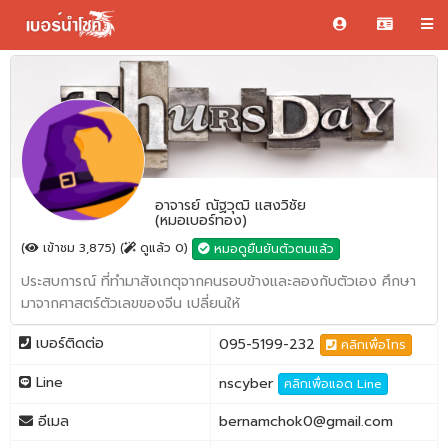
อาจารย์ ณัฐวุฒิ แสงวิชัย
(หมอเบอร์ทอง)
(
เข้าชม 3,875) (
ดูแล้ว 0)
หมอดูยืนยันตัวตนแล้ว
ประสบการณ์ ที่ทำมาสังเกตุจากคนรอบข้างและลองกับตัวเอง ศึกษา
มาจากศาสตร์ตัวเลขของจีน เปลี่ยนให้
เบอร์ติดต่อ
095-5199-232
คลิกเพื่อโทร
Line
nscyber
คลิกเพื่อแอด Line
อีเมล
bernamchok0@gmail.com