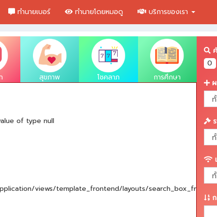
ทำนายเบอร์
ทำนายโดยหมอดู
บริการของเรา
ค้
ก
สุขภาพ
โชคลาภ
การศึกษา
ผ
A 
Sev
alue of type null
Me
ร
Fi
Li
เ
Ba
F
pplication/views/template_frontend/layouts/search_box_front.p
-
กล
L
F