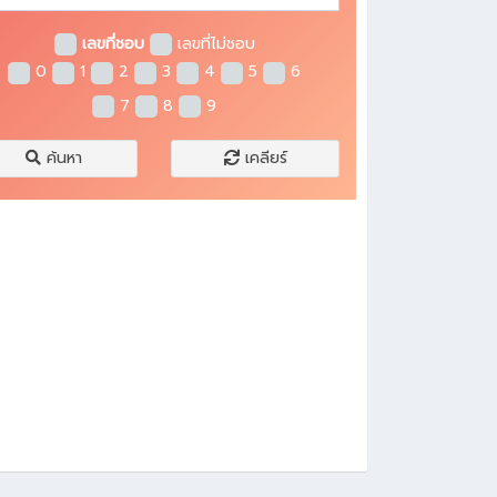
ile: /home/hostinth/domains/xn-
42cf0d2aefsl0a2a1srf.com/public_html/application/views/templa
เลขที่ชอบ
เลขที่ไม่ชอบ
ine: 39
0
1
2
3
4
5
6
unction: view
7
8
9
ile: /home/hostinth/domains/xn-
42cf0d2aefsl0a2a1srf.com/public_html/application/controllers/f
ine: 34
ค้นหา
เคลียร์
unction: view
ile: /home/hostinth/domains/xn--42cf0d2aefsl0a2a1srf.com/publ
ine: 315
unction: require_once