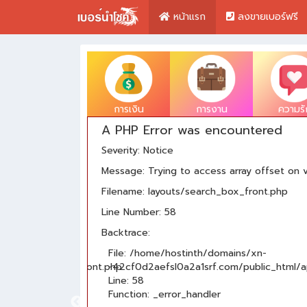
หน้าแรก
ลงขายเบอร์ฟรี
การเงิน
การงาน
ความรั
A PHP Error was encountered
Severity: Notice
Message: Trying to access array offset on v
Filename: layouts/search_box_front.php
Line Number: 58
Backtrace:
File: /home/hostinth/domains/xn-
outs/search_box_front.php
-42cf0d2aefsl0a2a1srf.com/public_html/a
Line: 58
Function: _error_handler