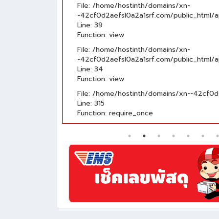
File: /home/hostinth/domains/xn-
outs/main.php
-42cf0d2aefsl0a2a1srf.com/public_html/a
Line: 39
Function: view
File: /home/hostinth/domains/xn-
p
-42cf0d2aefsl0a2a1srf.com/public_html/ap
Line: 34
Function: view
hp
File: /home/hostinth/domains/xn--42cf0d
Line: 315
Function: require_once