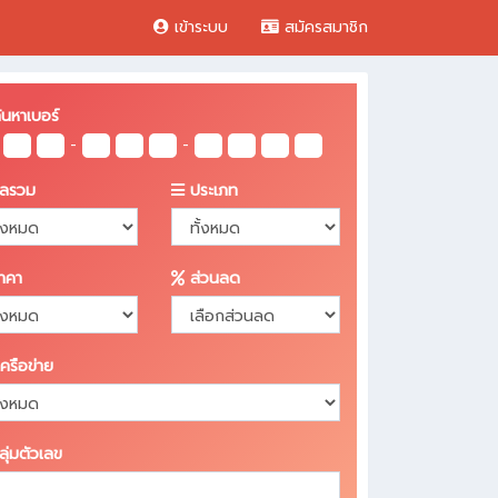
เข้าระบบ
สมัครสมาชิก
นหาเบอร์
-
-
ลรวม
ประเภท
PHP Error was encountered
erity: Notice
ssage: Undefined variable: admin_ads_slide
าคา
ส่วนลด
lename: layouts/search_box_front.php
ne Number: 61
ครือข่าย
cktrace:
ile: /home/hostinth/domains/xn-
hp
42cf0d2aefsl0a2a1srf.com/public_html/application/views/templa
ุ่มตัวเลข
ine: 61
unction: _error_handler