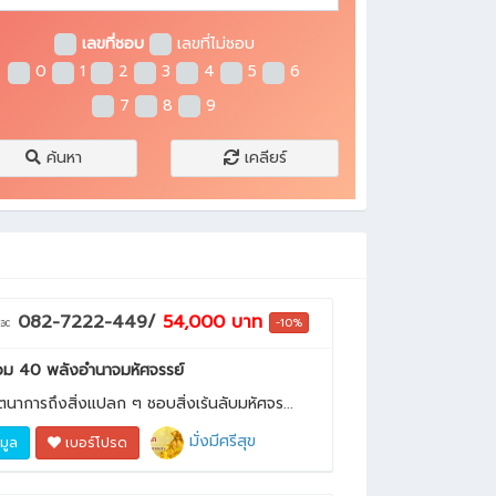
เลขที่ชอบ
เลขที่ไม่ชอบ
0
1
2
3
4
5
6
7
8
9
ค้นหา
เคลียร์
082-7222-449/
54,000 บาท
-10%
ม 40 พลังอำนาจมหัศจรรย์
นตนาการถึงสิ่งแปลก ๆ ชอบสิ่งเร้นลับมหัศจร...
มั่งมีศรีสุข
อมูล
เบอร์โปรด