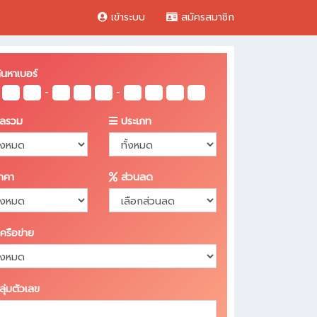
เข้าระบบ
สมัครสมาชิก
นหาเบอร์
-
-
ลรวม
ประเภท
าคา
ส่วนลด
ครือข่าย
ุ่มตัวเลข