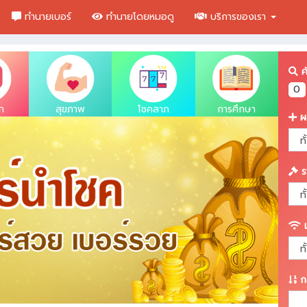
ทำนายเบอร์
ทำนายโดยหมอดู
บริการของเรา
ค้
ก
สุขภาพ
โชคลาภ
การศึกษา
ผ
ร
เ
กล