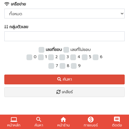
เครือข่าย
กลุ่มตัวเลข
เลขที่ชอบ
เลขที่ไม่ชอบ
0
1
2
3
4
5
6
7
8
9
ค้นหา
เคลียร์
computer
search
home
monetization_on
comment
หน้าหลัก
ค้นหา
หน้าร้าน
ทายเบอร์
ติดต่อ