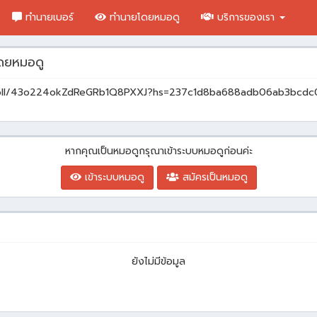
ทำนายเบอร์
ทำนายโดยหมอดู
บริการของเรา
ดยหมอดู
/poll/43o224okZdReGRb1Q8PXXJ?hs=237c1d8ba688adb06ab3bcdc
หากคุณเป็นหมอดูกรุณาเข้าระบบหมอดูก่อนค่ะ
เข้าระบบหมอดู
สมัครเป็นหมอดู
ยังไม่มีข้อมูล