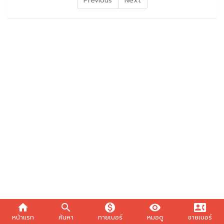
Previous
Next
home
search
monetization_on
visibility
contact_phone
หน้าแรก
ค้นหา
ทายเบอร์
หมอดู
ขายเบอร์