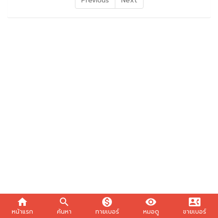
Previous
Next
home
search
monetization_on
visibility
contact_phone
หน้าแรก
ค้นหา
ทายเบอร์
หมอดู
ขายเบอร์